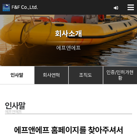
회사소개
에프앤에프
인증/인허가현
인사말
회사연혁
조직도
황
인사말
에프앤에프
에프앤에프 홈페이지를 찾아주셔서